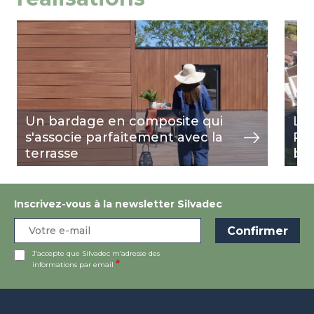
Image
voir
Ima
voir
Un bardage en composite qui
La
s'associe parfaitement avec la
Ré
terrasse
ba
Inscrivez-vous à la newsletter Silvadec
J’accepte que Silvadec m’adresse des
informations par email