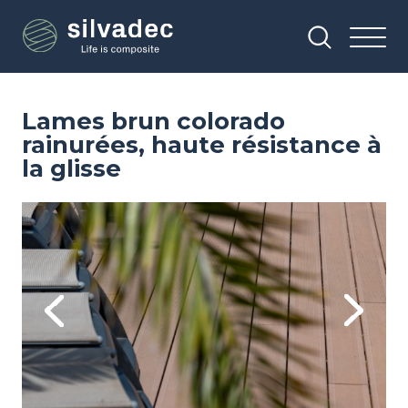
Aller
Panneau de gestion des cookies
au
contenu
principal
Lames brun colorado
rainurées, haute résistance à
la glisse
Image
Im
Previous
Next