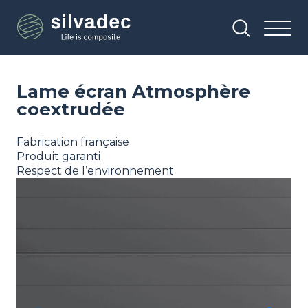
Aller
Panneau de gestion des cookies
au
contenu
principal
Lame écran Atmosphère
coextrudée
Fabrication française
Produit garanti
Respect de l’environnement