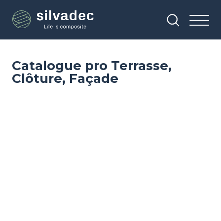
Aller
Panneau de gestion des cookies
au
contenu
principal
Catalogue pro Terrasse,
Clôture, Façade