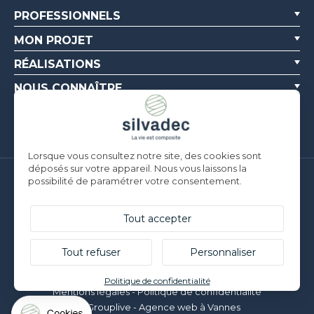
PROFESSIONNELS
MON PROJET
RÉALISATIONS
NOUS CONNAÎTRE
RESSOURCES
Lorsque vous consultez notre site, des cookies sont
déposés sur votre appareil. Nous vous laissons la
possibilité de paramétrer votre consentement.
Silvadec France
Parc d’Activités de l’Estuaire
F-56190 ARZAL | T. +33 (0)2 97 450 900
Tout accepter
Silvadec Deutschland
Ludwig-Erhard-Straße 3
Tout refuser
Personnaliser
D-84069 Schierling | T. +49 9451 9443 500
© Silvadec - Tous droits réservés - Photos non contractuelles
Politique de confidentialité
Mentions légales
-
Politique de confidentialité
Grouplive - Agence web à Vannes