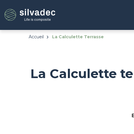
Aller
Panneau de gestion des cookies
au
contenu
principal
Accueil
La Calculette Terrasse
La Calculette te