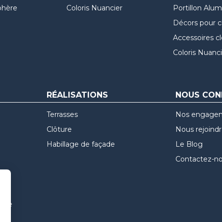
hère
Coloris Nuancier
Portillon Alu
Décors pour c
Accessoires c
Coloris Nuanci
RÉALISATIONS
NOUS CON
Terrasses
Nos engage
Clôture
Nous rejoind
Habillage de façade
Le Blog
Contactez-n
uvre