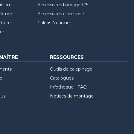
minium
Accessoires bardage 175
lôture
Accessoires claire-voie
lôture
Coloris Nuancier
er
NAÎTRE
RESSOURCES
ments
Outils de calepinage
re
Catalogues
Infothèque - FAQ
ous
Notices de montage