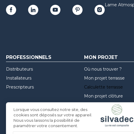
Lame Atmosp
PROFESSIONNELS
MON PROJET
Distributeurs
Où nous trouver ?
Installateurs
Mon projet terrasse
Prescripteurs
Calculette terrasse
Mon projet clôture
Mon projet façade
Lorsque vous consultez notre site, des
Inspirations
cookies sont déposés sur votre appareil.
Nous vous laissons la possibilité de
Conseils de mise en oe
paramétrer votre consentement.