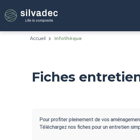
Aller
Panneau de gestion des cookies
au
contenu
principal
Accueil
Infothèque
Fiches entretien
Pour profiter pleinement de vos aménagements
Téléchargez nos fiches pour un entretien simp