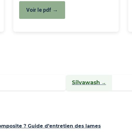
→
Voir le pdf
Silvawash
→
omposite ? Guide d'entretien des lames