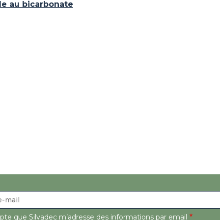
le au bicarbonate
epte que Silvadec m’adresse des informations par email