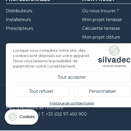
Distributeurs
Où nous trouver ?
Installateurs
Mon projet terrasse
Prescripteurs
Calculette terrasse
Mon projet clôture
Mon projet façade
Lorsque vous consultez notre site, des
Inspirations
cookies sont déposés sur votre appareil.
Nous vous laissons la possibilité de
Conseils de mise en oe
paramétrer votre consentement.
Tout accepter
Tout refuser
Personnaliser
Silvadec France
Politique de confidentialité
Parc d’Activités de l’Estuaire
F-56190 ARZAL | T. +33 (0)2 97 450 900