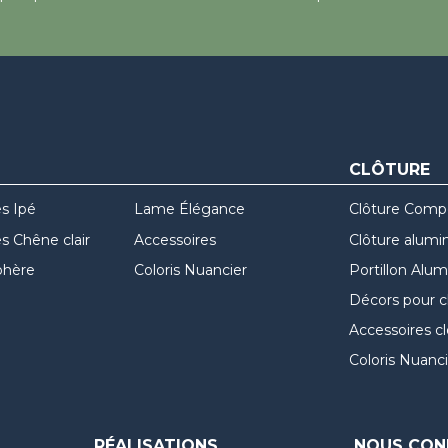
CLÔTURE
s Ipé
Lame Élégance
Clôture Comp
 Chêne clair
Accessoires
Clôture alumi
hère
Coloris Nuancier
Portillon Alu
Décors pour c
Accessoires c
Coloris Nuanci
RÉALISATIONS
NOUS CON