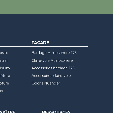
FAÇADE
osite
Bardage Atmosphère 175
nium
Claire-voie Atmosphère
minium
Accessoires bardage 175
lôture
Accessoires claire-voie
lôture
Coloris Nuancier
er
NAÎTRE
RESSOURCES