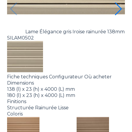
Lame Élégance gris Iroise rainurée 138mm
SILAM0502
SI
Fiche techniques
Configurateur
Où acheter
Dimensions
138 (l) x 23 (h) x 4000 (L) mm
180 (l) x 23 (h) x 4000 (L) mm
Finitions
Structurée
Rainurée
Lisse
Coloris