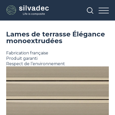
Aller
Panneau de gestion des cookies
au
contenu
principal
Lames de terrasse Élégance
monoextrudées
Fabrication française
Produit garanti
Respect de l’environnement