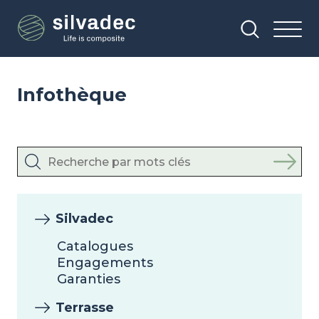
Aller
Panneau de gestion des cookies
au
contenu
principal
Infothèque
Silvadec
Catalogues
Engagements
Garanties
Terrasse