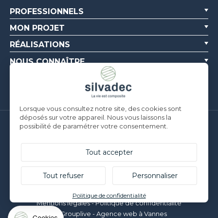
PROFESSIONNELS
MON PROJET
RÉALISATIONS
NOUS CONNAÎTRE
RESSOURCES
Lorsque vous consultez notre site, des cookies sont
déposés sur votre appareil. Nous vous laissons la
possibilité de paramétrer votre consentement.
Silvadec France
Parc d’Activités de l’Estuaire
F-56190 ARZAL | T. +33 (0)2 97 450 900
Tout accepter
Silvadec Deutschland
Ludwig-Erhard-Straße 3
Tout refuser
Personnaliser
D-84069 Schierling | T. +49 9451 9443 500
© Silvadec - Tous droits réservés - Photos non contractuelles
Politique de confidentialité
Mentions légales
-
Politique de confidentialité
Grouplive - Agence web à Vannes