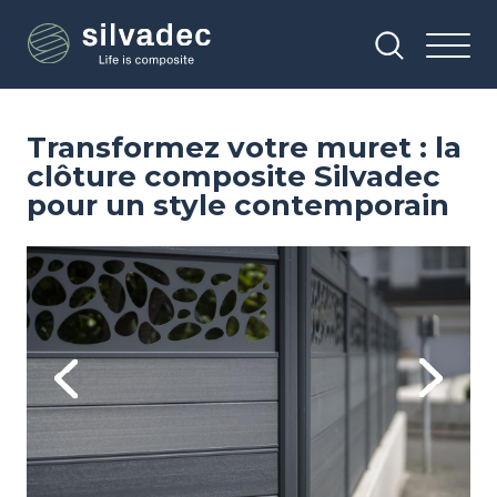
Aller
Panneau de gestion des cookies
au
contenu
principal
Transformez votre muret : la
clôture composite Silvadec
pour un style contemporain
Image
Im
Previous
Next