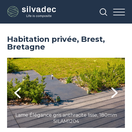
Aller
Panneau de gestion des cookies
au
contenu
principal
Habitation privée, Brest,
Bretagne
Image
Im
Previous
Next
Lame Élégance gris anthracite lisse, 180mm
SILAM1204