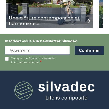
Une clôture contemporaine et
Cl
harmonieuse
au 
Inscrivez-vous à la newsletter Silvadec
J’accepte que Silvadec m’adresse des
informations par email