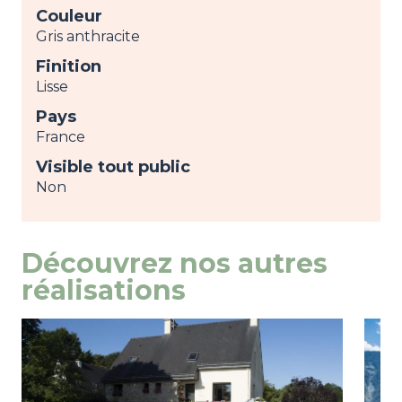
Couleur
Gris anthracite
Finition
Lisse
Pays
France
Visible tout public
Non
Découvrez nos autres
réalisations
Image
voir
Ima
voir