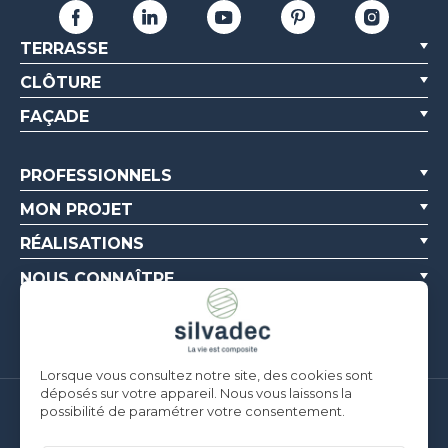
TERRASSE
CLÔTURE
FAÇADE
PROFESSIONNELS
MON PROJET
RÉALISATIONS
NOUS CONNAÎTRE
RESSOURCES
Lorsque vous consultez notre site, des cookies sont
déposés sur votre appareil. Nous vous laissons la
possibilité de paramétrer votre consentement.
Silvadec France
Parc d’Activités de l’Estuaire