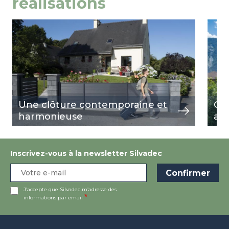
réalisations
Image
voir
Ima
voir
Une clôture contemporaine et
Cl
harmonieuse
au 
Inscrivez-vous à la newsletter Silvadec
J’accepte que Silvadec m’adresse des
informations par email