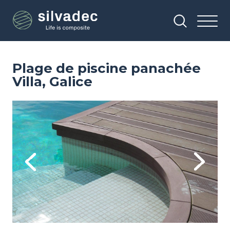
Aller
Panneau de gestion des cookies
au
contenu
principal
Plage de piscine panachée
Villa, Galice
Image
Im
Previous
Next